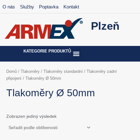
Přeskočit
O nás
Služby
Poptavka
Kontakt
na
obsah
Plzeň
KATEGORIE PRODUKTŮ
Domů
/
Tlakoměry
/
Tlakoměry standardní
/
Tlakoměry zadní
připojení
/ Tlakoměry Ø 50mm
Tlakoměry Ø 50mm
Zobrazen jediný výsledek