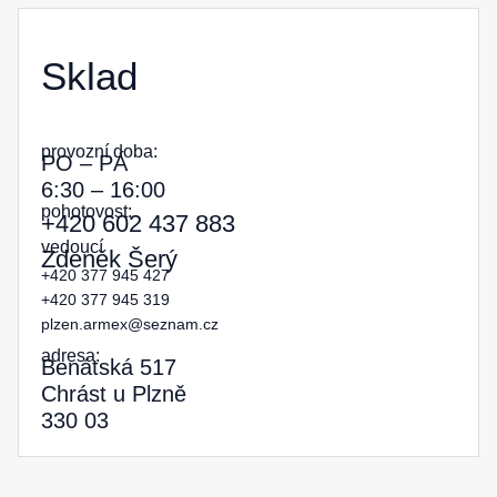
Sklad
provozní doba:
PO – PÁ
6:30 – 16:00
pohotovost:
+420 602 437 883
vedoucí
Zdeněk Šerý
+420 377 945 427
+420 377 945 319
plzen.armex@seznam.cz
adresa:
Benátská 517
Chrást u Plzně
330 03