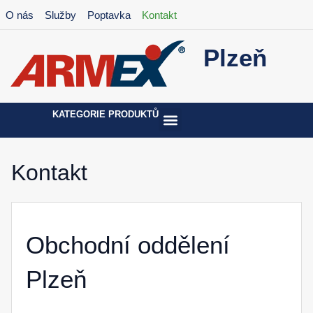
Přeskočit
O nás
Služby
Poptavka
Kontakt
na
obsah
Plzeň
KATEGORIE PRODUKTŮ
Kontakt
Obchodní oddělení
Plzeň​