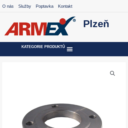
Přeskočit
O nás
Služby
Poptavka
Kontakt
na
obsah
Plzeň
KATEGORIE PRODUKTŮ