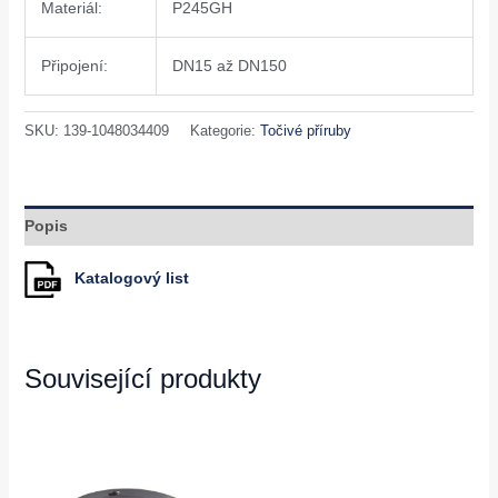
Materiál:
P245GH
Připojení:
DN15 až DN150
SKU:
139-1048034409
Kategorie:
Točivé příruby
Popis
Katalogový list
Související produkty