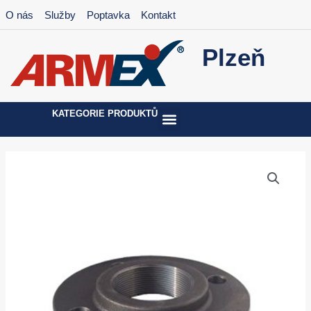
Přeskočit
O nás
Služby
Poptavka
Kontakt
na
obsah
Plzeň
KATEGORIE PRODUKTŮ