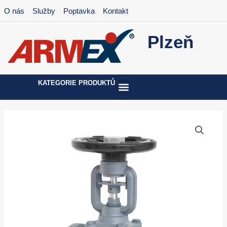
Přeskočit
O nás
Služby
Poptavka
Kontakt
na
obsah
Plzeň
KATEGORIE PRODUKTŮ