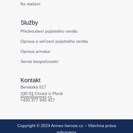
Ke stažení
Služby
Přezkoušení pojistného ventilu
Oprava a seřízení pojistného ventilu
Oprava armatur
Servis bezpečnostní
Kontakt
Benátská 517
330 03 Chrást U Plzně
plzen@armex.cz
+420 377 945 427
Copyright © 2024 Armex-herose.cz – Všechna práva
vyhrazena