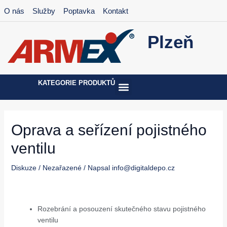
Přeskočit
Post
O nás
Služby
Poptavka
Kontakt
na
navigation
obsah
Plzeň
KATEGORIE PRODUKTŮ
Oprava a seřízení pojistného
ventilu
Diskuze
/
Nezařazené
/ Napsal
info@digitaldepo.cz
Rozebrání a posouzení skutečného stavu pojistného
ventilu