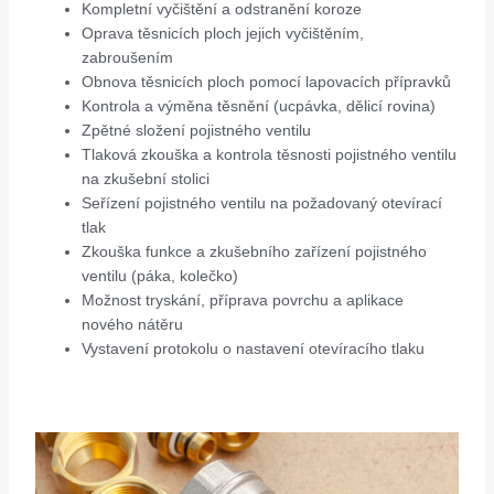
Kompletní vyčištění a odstranění koroze
Oprava těsnicích ploch jejich vyčištěním,
zabroušením
Obnova těsnicích ploch pomocí lapovacích přípravků
Kontrola a výměna těsnění (ucpávka, dělicí rovina)
Zpětné složení pojistného ventilu
Tlaková zkouška a kontrola těsnosti pojistného ventilu
na zkušební stolici
Seřízení pojistného ventilu na požadovaný otevírací
tlak
Zkouška funkce a zkušebního zařízení pojistného
ventilu (páka, kolečko)
Možnost tryskání, příprava povrchu a aplikace
nového nátěru
Vystavení protokolu o nastavení otevíracího tlaku